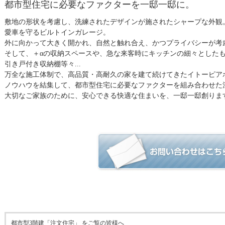
都市型住宅に必要なファクターを一邸一邸に。
敷地の形状を考慮し、洗練されたデザインが施されたシャープな外観
愛車を守るビルトインガレージ。
外に向かって大きく開かれ、自然と触れ合え、かつプライバシーが考
そして、＋αの収納スペースや、急な来客時にキッチンの細々とした
引き戸付き収納棚等々...
万全な施工体制で、高品質・高耐久の家を建て続けてきたイトーピア
ノウハウを結集して、都市型住宅に必要なファクターを組み合わせた
大切なご家族のために、安心できる快適な住まいを、一邸一邸創りま
都市型3階建「注文住宅」 をご覧の皆様へ