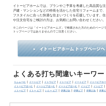
イトーピアホームでは、プランやご予算を考慮した高品質な注
戸建・マンションなどの特長を活かした住宅リフォームまで、
フスタイルに合った快適な住まいづくりを応援しています。住
や注文住宅をご検討の方は、お気軽にお問い合わせください。
※このページは「イートビアホームズ」で検索された方のためのページ
トップページではありませんのでご注意ください。
よくある打ち間違いキーワー
りふぉーむ
イートピア
イトウピア
イトービア
イートビア
イトーピアホ
イトービアほーむ
イートピアほーむ
イートビアほーむ
イトピア
イトビア
ィトービア
イトー ピア
いとー ピア
伊東ぴあ
伊東ピア
伊東びあ
伊東